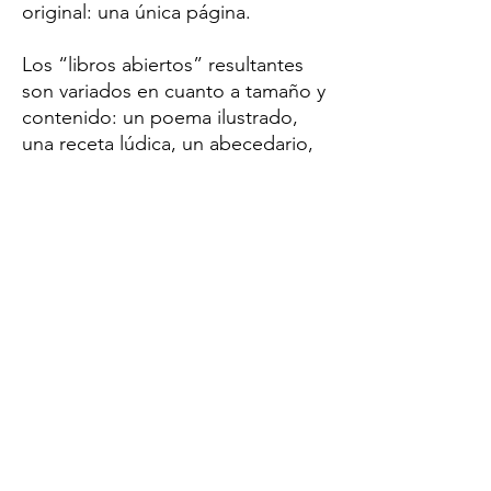
original: una única página.
Los “libros abiertos” resultantes
son variados en cuanto a tamaño y
contenido: un poema ilustrado,
una receta lúdica, un abecedario,
un mapa-cuento, fanzines para
armar e historias silentes, entre
otros, y fueron pensados para
acompañar a niñas y niños y
también a los grandes en sus
espacios favoritos.
Descripción del producto
Periplo Ediciones
Colección: En una hoja
1p
ISBN: 9789870575955