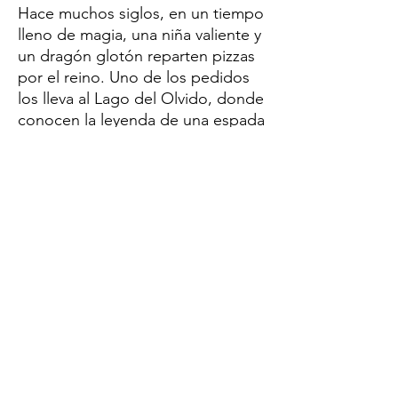
Hace muchos siglos, en un tiempo
lleno de magia, una niña valiente y
un dragón glotón reparten pizzas
por el reino. Uno de los pedidos
los lleva al Lago del Olvido, donde
conocen la leyenda de una espada
mágica clavada en una roca y un
malvado ser que quiere adueñarse
de ella para controlar todos los
poderes del universo. ¿Podrán
detener su plan maligno antes de
que sea demasiado tarde?
Descripción del Producto
Título
Las espadas del poder
(Crónicas de Pizzania #2)